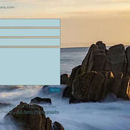
ions.com
Send
phy and videography inquiries,
r company:
Ad Astra Photography
a.photography