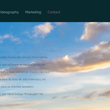
ideography
Marketing
Contact
cada cliente são únicas, fornecemos
s que refletem as necessidades de
 nunca mais cobramos nossos clientes!
a área da Baía de São Francisco, no
r para os clientes também!
, por favor inclua "Produção" no