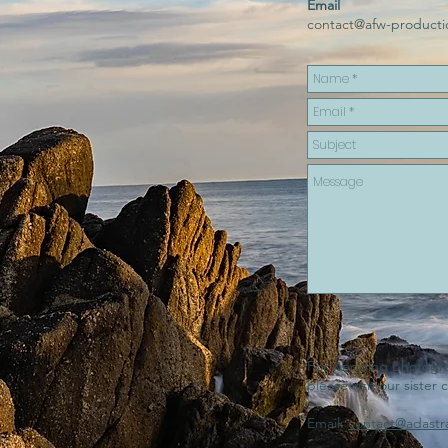
Email
contact@afw-product
For wedding photogra
please visit our siste
Email:
contact@adastr