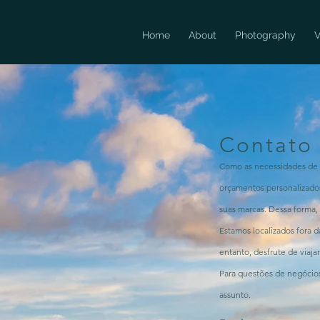
Home
About
Photography
V
Contato
Como as necessidades de 
orçamentos personalizado
suas marcas. Dessa forma,
Estamos localizados fora d
entanto, desfrute de viaja
Para questões de negócios
assunto.